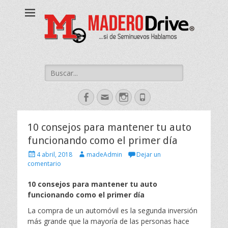
Buscar:
Facebook
Correo
Instagram
Phone
electrónico
10 consejos para mantener tu auto
funcionando como el primer día
E
A
4 abril, 2018
madeAdmin
Dejar un
s
u
comentario
c
t
r
o
10 consejos para mantener tu auto
i
r
funcionando como el primer día
t
o
La compra de un automóvil es la segunda inversión
e
más grande que la mayoría de las personas hace
l