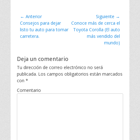
Navegación
← Anterior
Siguiente →
Entrada
Consejos para dejar
Entrada
Conoce más de cerca el
de
anterior:
listo tu auto para tomar
siguiente:
Toyota Corolla (El auto
entradas
carretera.
más vendido del
mundo)
Deja un comentario
Tu dirección de correo electrónico no será
publicada.
Los campos obligatorios están marcados
con
*
Comentario